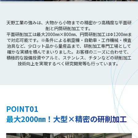
天野工業の強みは、大物から小物までの精密かつ高精度な平面研
削と円筒研削加工です。
平面研削加工は最大2000㎜×800㎜、円筒研削加工はΦ1200㎜ま
で対応可能です。※条件による
航空機・自動車・工作機械・検査
治具など、少ロット品から量産品まで、研削加工専門工場として
確かな実績を
積んでまいりました。お客様のニーズに合わせて、
積極的な設備投資や
アルミ、ステンレス、チタンなどの研削加工
技術向上を実現するべく研究開発等も行っています。
POINT01
最大2000㎜！大型×精密の研削加工